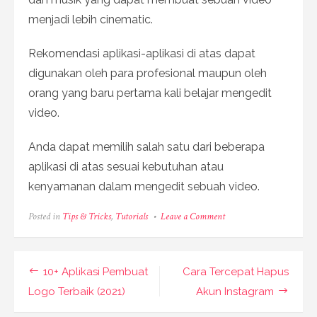
menjadi lebih cinematic.
Rekomendasi aplikasi-aplikasi di atas dapat
digunakan oleh para profesional maupun oleh
orang yang baru pertama kali belajar mengedit
video.
Anda dapat memilih salah satu dari beberapa
aplikasi di atas sesuai kebutuhan atau
kenyamanan dalam mengedit sebuah video.
on
Posted in
Tips & Tricks
,
Tutorials
Leave a Comment
10+
Aplikasi
Membuat
Video
Post
10+ Aplikasi Pembuat
Cara Tercepat Hapus
Terbaik
di
navigation
Logo Terbaik (2021)
Akun Instagram
2021