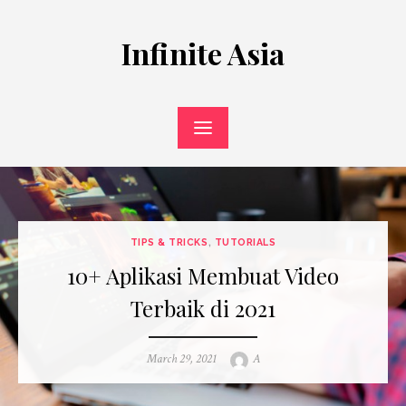
Skip
to
Infinite Asia
content
TIPS & TRICKS
,
TUTORIALS
10+ Aplikasi Membuat Video
Terbaik di 2021
Posted
Author
March 29, 2021
A
on